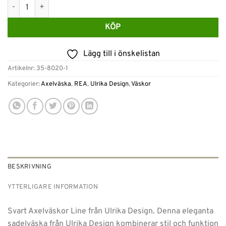
Ulrika Design - Line axelremväska- Svart mängd
KÖP
Lägg till i önskelistan
Artikelnr:
35-8020-1
Kategorier:
Axelväska
,
REA
,
Ulrika Design
,
Väskor
BESKRIVNING
YTTERLIGARE INFORMATION
Svart Axelväskor Line från Ulrika Design. Denna eleganta
sadelväska från Ulrika Design kombinerar stil och funktion