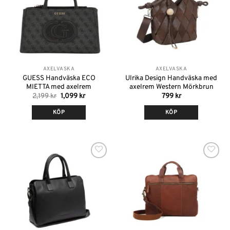
AXELVÄSKA
AXELVÄSKA
GUESS Handväska ECO
Ulrika Design Handväska med
MIETTA med axelrem
axelrem Western Mörkbrun
Det
Det
2,199
kr
1,099
kr
799
kr
ursprungliga
nuvarande
priset
priset
KÖP
KÖP
var:
är:
2,199 kr.
1,099 kr.
Lägg till i
Lägg till i
önskelistan
önskelistan