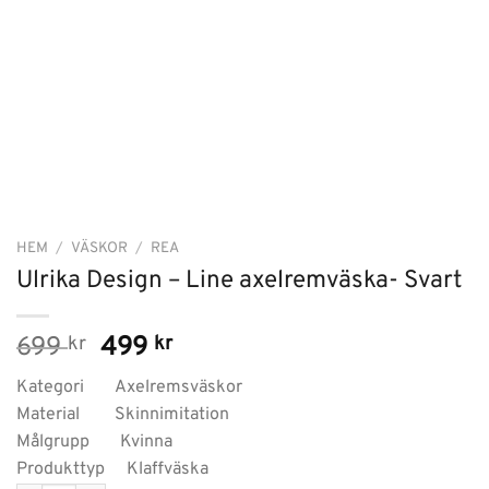
HEM
/
VÄSKOR
/
REA
Ulrika Design – Line axelremväska- Svart
Det
Det
699
kr
499
kr
ursprungliga
nuvarande
Kategori Axelremsväskor
priset
priset
Material Skinnimitation
var:
är:
Målgrupp Kvinna
699 kr.
499 kr.
Produkttyp Klaffväska