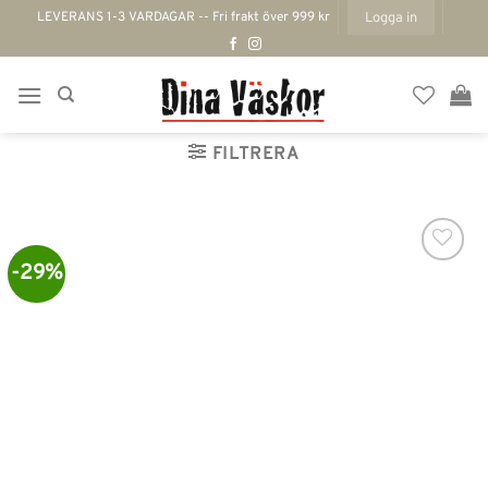
Skip
LEVERANS 1-3 VARDAGAR -- Fri frakt över 999 kr
Logga in
to
content
FILTRERA
-29%
Lägg till i
önskelistan