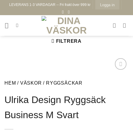
Skip
LEVERANS 1-3 VARDAGAR -- Fri frakt över 999 kr
Logga in
to
content
FILTRERA
HEM
/
VÄSKOR
/
RYGGSÄCKAR
Ulrika Design Ryggsäck
Lägg till i
önskelistan
Business M Svart