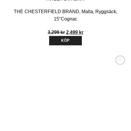
THE CHESTERFIELD BRAND, Malta, Ryggsäck,
15″Cognac
Det
Det
3,299
kr
2,499
kr
ursprungliga
nuvarande
KÖP
priset
priset
var:
är:
3,299 kr.
2,499 kr.
Lägg till i
önskelistan