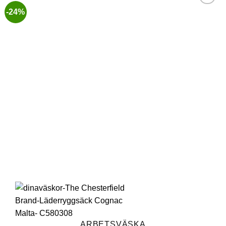
-24%
Lägg till i
önskelistan
ARBETSVÄSKA