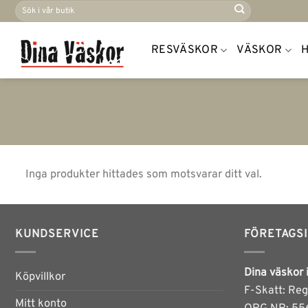
Sök
Skip
efter:
to
content
RESVÄSKOR
VÄSKOR
Inga produkter hittades som motsvarar ditt val.
KUNDSERVICE
FÖRETAGS
Dina väskor 
Köpvillkor
F-Skatt: Reg
Mitt konto