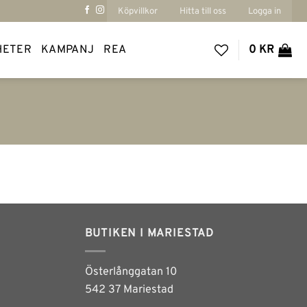
Köpvillkor
Hitta till oss
Logga in
HETER
KAMPANJ
REA
0
KR
BUTIKEN I MARIESTAD
Österlånggatan 10
542 37 Mariestad