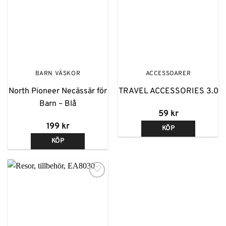
Lägg till i
Lägg till i
önskelistan
önskelistan
BARN VÄSKOR
ACCESSOARER
North Pioneer Necässär för
TRAVEL ACCESSORIES 3.0
Barn – Blå
59
kr
199
kr
KÖP
KÖP
Lägg till i
önskelistan