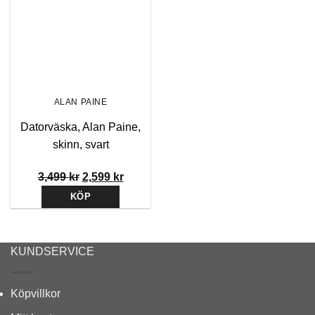
Lägg till i
önskelistan
ALAN PAINE
Datorväska, Alan Paine,
skinn, svart
Det
Det
3,499
kr
2,599
kr
ursprungliga
nuvarande
KÖP
priset
priset
var:
är:
3,499 kr.
2,599 kr.
KUNDSERVICE
Köpvillkor