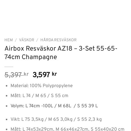
HEM
/
VÄSKOR
/
HÅRDA RESVÄSKOR
Airbox Resväskor AZ18 – 3-Set 55-65-
74cm Champagne
Det
Det
5,397
kr
3,597
kr
ursprungliga
nuvarande
Material: 100% Polypropylene
priset
priset
var:
är:
Mått: L 74 / M 65 / S 55 cm
5,397 kr.
3,597 kr.
Volym: L 74cm -100L / M 68L / S 55 39 L
Vikt: L 75 3,5kg / M 65 3,0kg / S 55 2,3 kg
Mått: L 74x53x29cm, M 66x46x27cm, S 55x40x20 cm