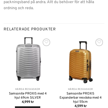
packningsband på andra. Allt du behöver för att hålla
ordning och reda.
RELATERADE PRODUKTER
Lägg till i
Lägg till i
önskelistan
önskelistan
HÅRDA RESVÄSKOR
HÅRDA RESVÄSKOR
Samsonite PROXIS med 4
Samsonite PROXIS
hjul 69cm SILVER
Expanderbar resväska med 4
hjul 55cm
4,999
kr
4,599
kr