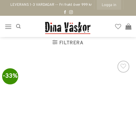
Skip
LEVERANS 1-3 VARDAGAR -- Fri frakt över 999 kr
Logga in
to
content
FILTRERA
-33%
Lägg till i
önskelistan