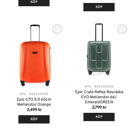
KÖP
KÖP
Lägg till i
Lägg till i
önskelistan
önskelistan
Slut i lager
EPIC - RESVÄSKOR
Epic Crate Reflex Resväska
EPIC - RESVÄSKOR
EVO Mellanstor 66/
Epic GTO 5.0 65cm
EmeraldGREEN
Mellanstor Orange
2,799
kr
2,499
kr
KÖP
KÖP