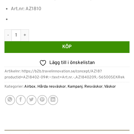
Art.nr: AZ1810
Airbox Resväskor AZ18 – 3-Set 55-65-74cm Champagne mängd
KÖP
Lägg till i önskelistan
Artikelnr:
https://b2b.travelinnovation.se/concept/AZ18?
productid=AZ18402-09#:~:text=Art.nr.-,AZ1840209,-56500SEKRek
Kategorier:
Airbox
,
Hårda resväskor
,
Kampanj
,
Resväskor
,
Väskor