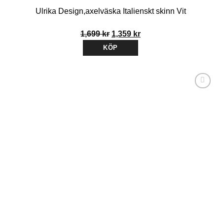
Ulrika Design,axelväska Italienskt skinn Vit
Det
Det
1,699
kr
1,359
kr
ursprungliga
nuvarande
KÖP
priset
priset
var:
är:
1,699 kr.
1,359 kr.
Lägg till i
önskelistan