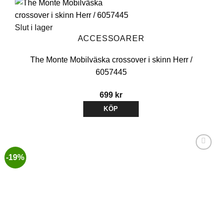
Slut i lager
ACCESSOARER
The Monte Mobilväska crossover i skinn Herr /
6057445
699
kr
KÖP
Den
här
produkten
-19%
har
flera
varianter.
Lägg till i
De
önskelistan
olika
alternativen