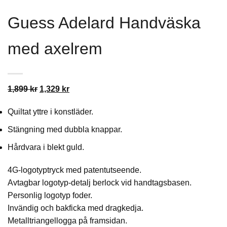
Guess Adelard Handväska
med axelrem
Det
Det
1,899
kr
1,329
kr
ursprungliga
nuvarande
Quiltat yttre i konstläder.
priset
priset
var:
är:
Stängning med dubbla knappar.
1,899 kr.
1,329 kr.
Hårdvara i blekt guld.
4G-logotyptryck med patentutseende.
Avtagbar logotyp-detalj berlock vid handtagsbasen.
Personlig logotyp foder.
Invändig och bakficka med dragkedja.
Metalltriangellogga på framsidan.