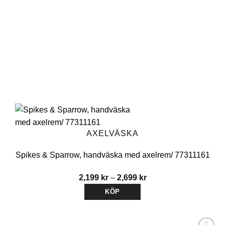
kan
väljas
på
produktsidan
AXELVÄSKA
Spikes & Sparrow, handväska med axelrem/ 77311161
Prisintervall:
2,199
kr
–
2,699
kr
2,199 kr
KÖP
till
Den
2,699 kr
här