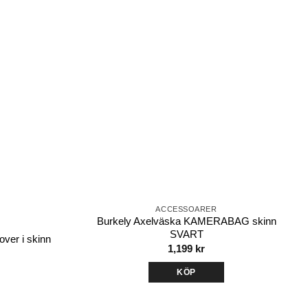
Lägg till i
Lägg till i
önskelistan
önskelistan
ACCESSOARER
Burkely Axelväska KAMERABAG skinn
SVART
ver i skinn
1,199
kr
KÖP
Den
här