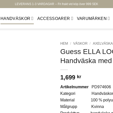
LEVERANS 1-3 VARDAGAR -- Fri frakt vid köp över 999 SEK
HANDVÄSKOR
ACCESSOARER
VARUMÄRKEN
HEM
/
VÄSKOR
/
AXELVÄSKA
Guess ELLA L
Lägg till i
Handväska med 
önskelistan
1,699
kr
Artikelnummer
PD974606
Kategori Handväsko
Material 100 % polyur
Målgrupp Kvinna
Produkttyp handväska m