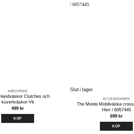
Lägg till i
önskelistan
Slut i lager
AXELVÄSKA
Handväskor Clutches och
ACCESSOARER
kuvertväskor-Vit
The Monte Mobilväska crosso
499
kr
Herr / 6057445
699
kr
KÖP
KÖP
Den