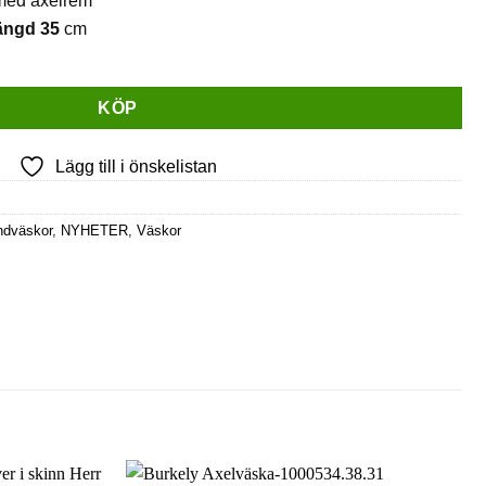
ängd 35
cm
ND SATCHEL - Handväska med axelrem-Svart mängd
KÖP
Lägg till i önskelistan
ndväskor
,
NYHETER
,
Väskor