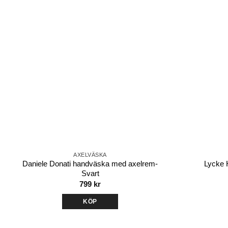
Lägg till i
önskelistan
AXELVÄSKA
Daniele Donati handväska med axelrem-
Lycke 
Svart
799
kr
KÖP