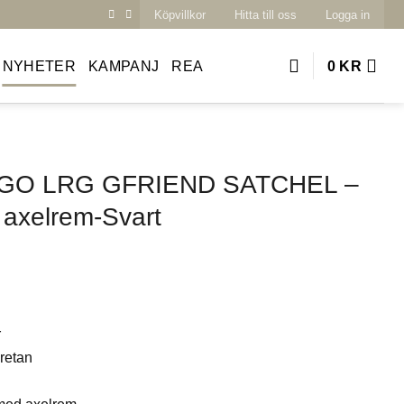
Köpvillkor
Hitta till oss
Logga in
NYHETER
KAMPANJ
REA
0
KR
OGO LRG GFRIEND SATCHEL –
axelrem-Svart
r
etan
ed axelrem