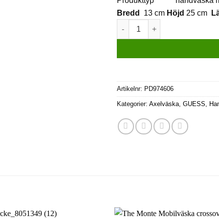
Bredd
13 cm
Höjd
25 cm
L
Guess ELLA LOGO LRG GFRIE
Artikelnr:
PD974606
Kategorier:
Axelväska
,
GUESS
,
Ha