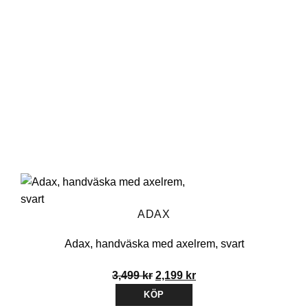
ADAX
Adax, handväska med axelrem, svart
Det
Det
3,499
kr
2,199
kr
ursprungliga
nuvarande
KÖP