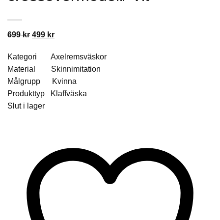
Det
Det
699
kr
499
kr
ursprungliga
nuvarande
Kategori Axelremsväskor
priset
priset
Material Skinnimitation
var:
är:
Målgrupp Kvinna
699 kr.
499 kr.
Produkttyp Klaffväska
Slut i lager