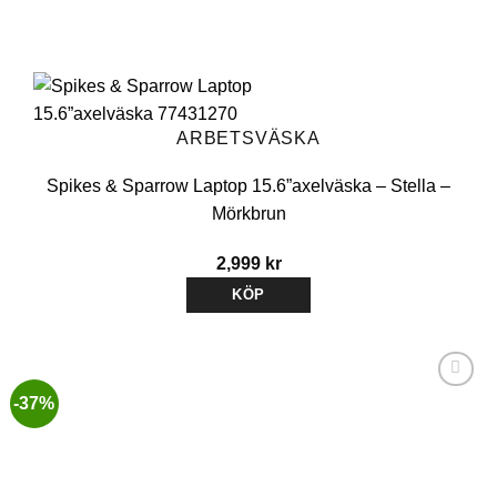
ARBETSVÄSKA
Spikes & Sparrow Laptop 15.6”axelväska – Stella –
Mörkbrun
2,999
kr
KÖP
-37%
Lägg till i
önskelistan