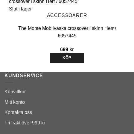
Slut i lager
ACCESSOARER
The Monte Mobilväska crossover i skinn Herr /
6057445
699
kr
KÖP
Den
här
KUNDSERVICE
produkten
har
Köpvillkor
flera
Mitt konto
varianter.
De
Kontakta oss
olika
Fri frakt över 999 kr
alternativen
kan