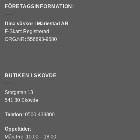
FÖRETAGSINFORMATION:
väljas
på
produktsidan
Dina väskor i Mariestad AB
F-Skatt: Registrerad
ORG.NR: 556893-9580
BUTIKEN I SKÖVDE
Storgatan 13
541 30 Skövde
Telefon:
0500-438800
Öppettider:
Mån-Fre: 10.00 – 18.00