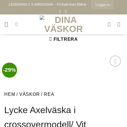
Skip
LEVERANS 1-3 VARDAGAR -- Fri frakt över 999 kr
Logga in
to
content
FILTRERA
-29%
Lägg till i
HEM
/
VÄSKOR
/
REA
önskelistan
Lycke Axelväska i
crossovermodell/ Vit