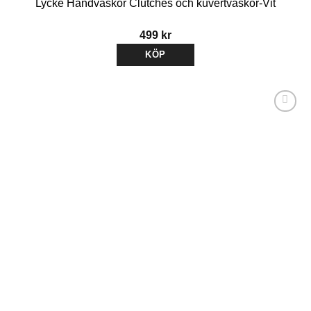
Lycke Handväskor Clutches och kuvertväskor-Vit
499
kr
KÖP
Lägg till i
önskelistan