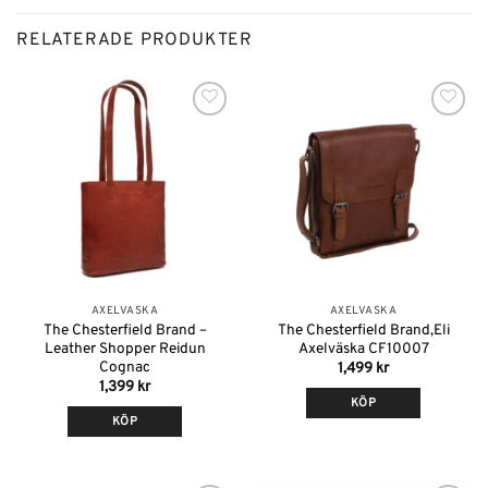
RELATERADE PRODUKTER
Lägg till i
Lägg till i
önskelistan
önskelistan
AXELVÄSKA
AXELVÄSKA
The Chesterfield Brand –
The Chesterfield Brand,Eli
Leather Shopper Reidun
Axelväska CF10007
Cognac
1,499
kr
1,399
kr
KÖP
KÖP
Den
Den
här
här
produkten