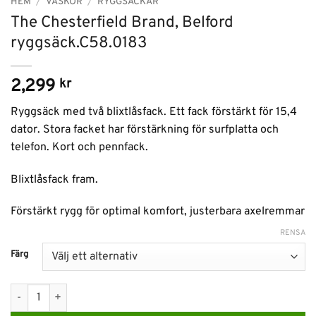
HEM
/
VÄSKOR
/
RYGGSÄCKAR
The Chesterfield Brand, Belford
ryggsäck.C58.0183
2,299
kr
Ryggsäck med två blixtlåsfack. Ett fack förstärkt för 15,4
dator. Stora facket har förstärkning för surfplatta och
telefon. Kort och pennfack.
Blixtlåsfack fram.
Förstärkt rygg för optimal komfort, justerbara axelremmar
RENSA
Färg
The Chesterfield Brand, Belford ryggsäck.C58.0183 mängd