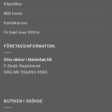
De
Köpvillkor
olika
alternativen
Mitt konto
kan
Kontakta oss
väljas
på
Fri frakt över 999 kr
produktsidan
FÖRETAGSINFORMATION:
Dina väskor i Mariestad AB
F-Skatt: Registrerad
ORG.NR: 556893-9580
BUTIKEN I SKÖVDE