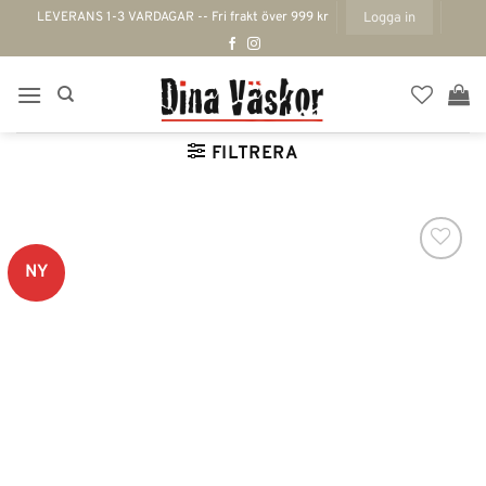
Skip
LEVERANS 1-3 VARDAGAR -- Fri frakt över 999 kr
Logga in
to
content
FILTRERA
NY
Lägg till i
önskelistan