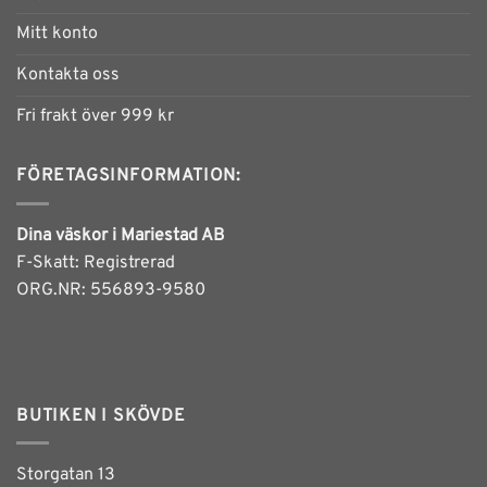
olika
olika
alternativen
alternativen
Mitt konto
kan
kan
Kontakta oss
väljas
väljas
på
på
Fri frakt över 999 kr
produktsidan
produktsidan
FÖRETAGSINFORMATION:
Dina väskor i Mariestad AB
F-Skatt: Registrerad
ORG.NR: 556893-9580
BUTIKEN I SKÖVDE
Storgatan 13