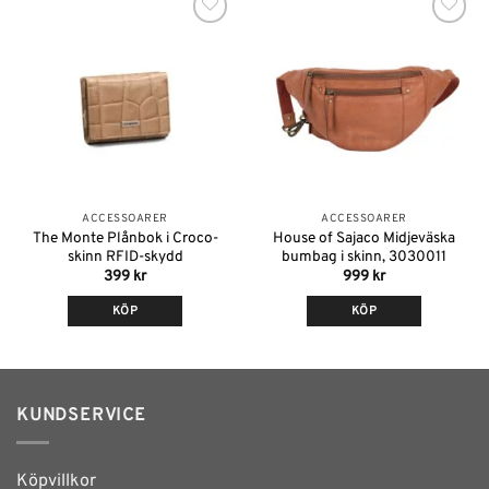
Lägg till i
Lägg till i
önskelistan
önskelistan
ACCESSOARER
ACCESSOARER
The Monte Plånbok i Croco-
House of Sajaco Midjeväska
skinn RFID-skydd
bumbag i skinn, 3030011
399
kr
999
kr
KÖP
KÖP
Den
Den
här
här
produkten
produkten
har
har
KUNDSERVICE
flera
flera
varianter.
varianter.
De
De
Köpvillkor