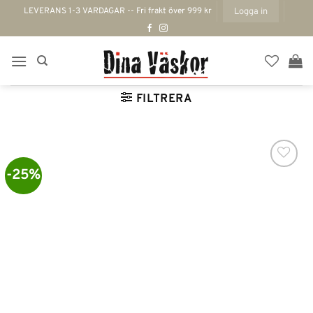
Skip
LEVERANS 1-3 VARDAGAR -- Fri frakt över 999 kr
Logga in
to
content
FILTRERA
-25%
Lägg till i
önskelistan