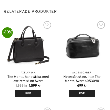
RELATERADE PRODUKTER
-20%
Lägg till i
Lägg till i
önskelistan
önskelistan
AXELVÄSKA
ACCESSOARER
The Monte, handväska, med
Necessär, skinn, liten The
axelrem,skinn Svart
Monte, Svart-6053098
Det
Det
1,999
kr
1,599
kr
699
kr
ursprungliga
nuvarande
priset
priset
KÖP
KÖP
var:
är:
1,999 kr.
1,599 kr.