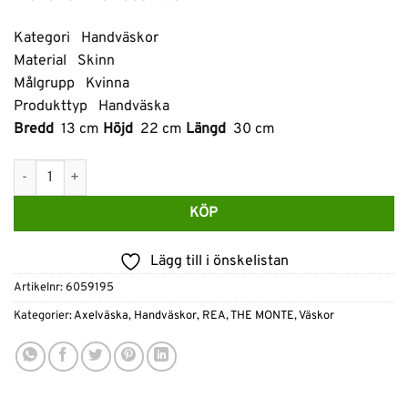
priset
priset
var:
är:
Kategori Handväskor
1,999 kr.
1,499 kr.
Material Skinn
Målgrupp Kvinna
Produkttyp Handväska
Bredd
13 cm
Höjd
22 cm
Längd
30 cm
The Monte, handväska, med axelrem, skinn Konjak mängd
KÖP
Lägg till i önskelistan
Artikelnr:
6059195
Kategorier:
Axelväska
,
Handväskor
,
REA
,
THE MONTE
,
Väskor