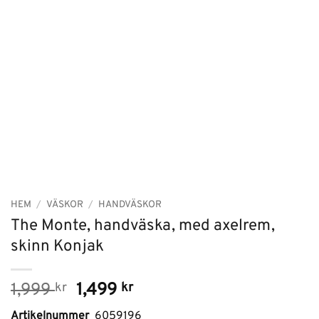
HEM
/
VÄSKOR
/
HANDVÄSKOR
The Monte, handväska, med axelrem,
skinn Konjak
Det
Det
1,999
kr
1,499
kr
ursprungliga
nuvarande
Artikelnummer
6059196