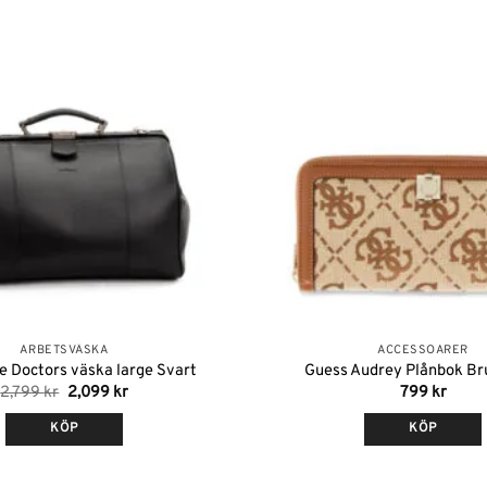
Lägg till i
önskelistan
ARBETSVÄSKA
ACCESSOARER
 Doctors väska large Svart
Guess Audrey Plånbok Br
Det
Det
2,799
kr
2,099
kr
799
kr
ursprungliga
nuvarande
priset
priset
KÖP
KÖP
var:
är:
2,799 kr.
2,099 kr.