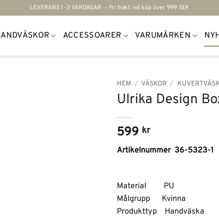
LEVERANS 1-3 VARDAGAR -- Fri frakt vid köp över 999 SEK
HANDVÄSKOR
ACCESSOARER
VARUMÄRKEN
NY
HEM
/
VÄSKOR
/
KUVERTVÄSK
Ulrika Design Bo
Lägg till i
önskelistan
599
kr
Artikelnummer 36-5323-1
Material PU
Målgrupp Kvinna
Produkttyp Handväska