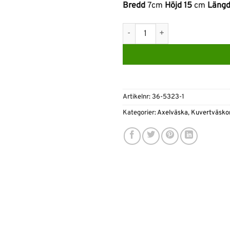
Bredd
7cm
Höjd 15
cm
Läng
Ulrika Design Boxväska Suede 
Artikelnr:
36-5323-1
Kategorier:
Axelväska
,
Kuvertväskor