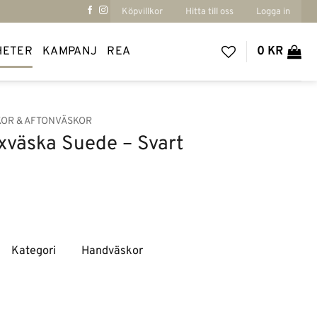
Köpvillkor
Hitta till oss
Logga in
HETER
KAMPANJ
REA
0
KR
OR & AFTONVÄSKOR
xväska Suede – Svart
Kategori Handväskor