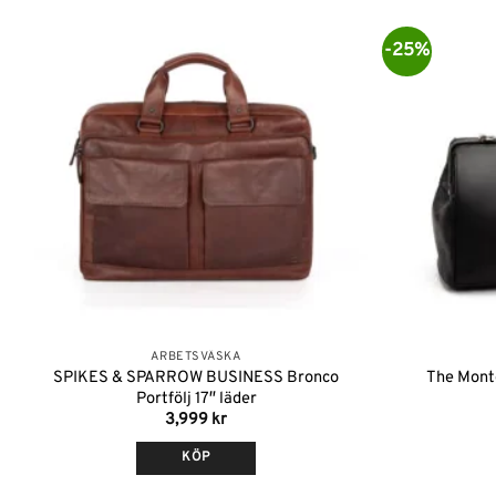
-25%
Lägg till i
önskelistan
ARBETSVÄSKA
SPIKES & SPARROW BUSINESS Bronco
The Monte
Portfölj 17″ läder
3,999
kr
KÖP
Den