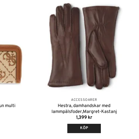
Lägg till i
Lägg till i
önskelistan
önskelistan
ACCESSOARER
Hestra, damhandskar med
un multi
lammpälsfoder,Margret-Kastanj
1,399
kr
KÖP
Den