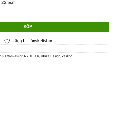
d
22.5cm
- Svart mängd
KÖP
Lägg till i önskelistan
 & Aftonväskor
,
NYHETER
,
Ulrika Design
,
Väskor