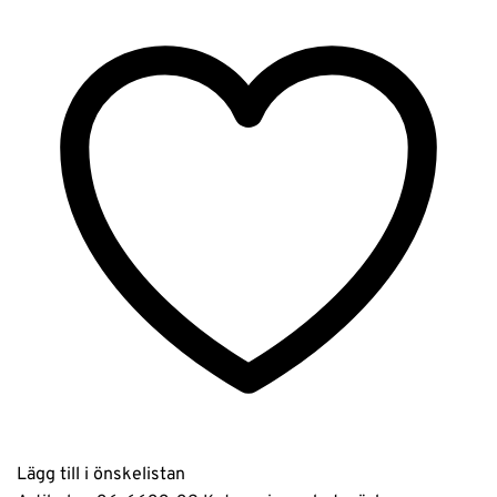
–
ryggsäck
för
laptop
14″
camel
mängd
Lägg till i önskelistan