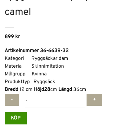
camel
899
kr
Artikelnummer 36-6639-32
Kategori Ryggsäckar dam
Material Skinnimitation
Målgrupp Kvinna
Produkttyp Ryggsäck
Bredd
12 cm
Höjd28
cm
Längd
36cm
Ulrika
KÖP
Design-
Business
S