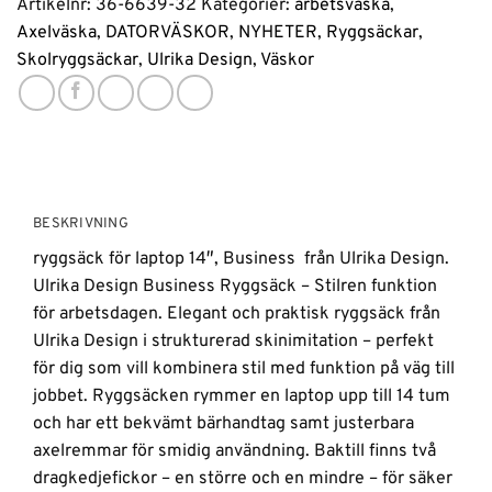
Artikelnr:
36-6639-32
Kategorier:
arbetsväska
,
Axelväska
,
DATORVÄSKOR
,
NYHETER
,
Ryggsäckar
,
Skolryggsäckar
,
Ulrika Design
,
Väskor
BESKRIVNING
ryggsäck för laptop 14″, Business från Ulrika Design.
Ulrika Design Business Ryggsäck – Stilren funktion
för arbetsdagen. Elegant och praktisk ryggsäck från
Ulrika Design i strukturerad skinimitation – perfekt
för dig som vill kombinera stil med funktion på väg till
jobbet. Ryggsäcken rymmer en laptop upp till 14 tum
och har ett bekvämt bärhandtag samt justerbara
axelremmar för smidig användning. Baktill finns två
dragkedjefickor – en större och en mindre – för säker