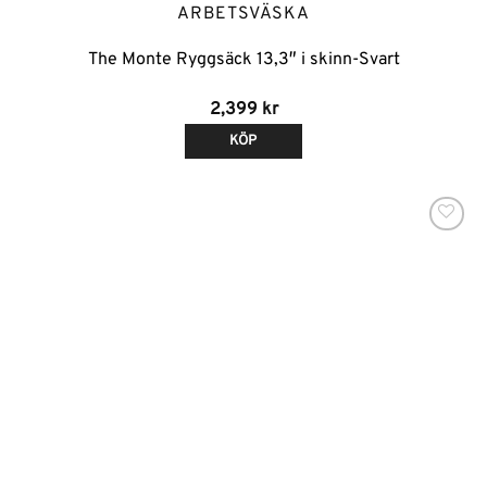
ARBETSVÄSKA
The Monte Ryggsäck 13,3″ i skinn-Svart
2,399
kr
KÖP
Lägg till i
önskelistan