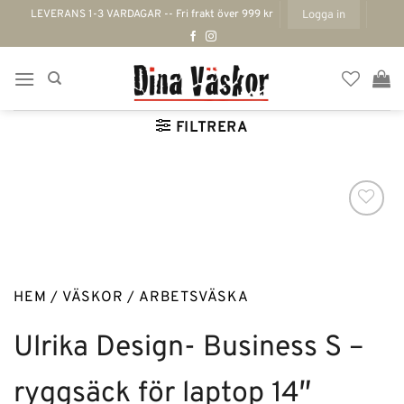
Skip
LEVERANS 1-3 VARDAGAR -- Fri frakt över 999 kr
Logga in
to
content
FILTRERA
HEM
/
VÄSKOR
/
ARBETSVÄSKA
Lägg till i
önskelistan
Ulrika Design- Business S –
ryggsäck för laptop 14″