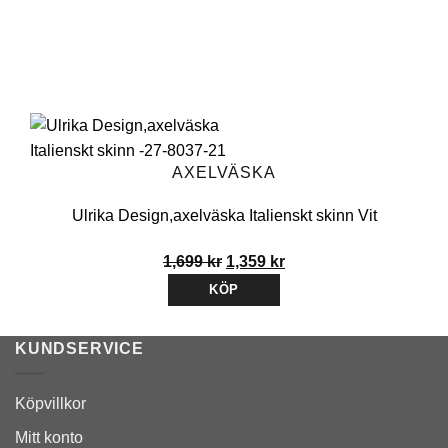
AXELVÄSKA
Ulrika Design,axelväska Italienskt skinn Vit
Det
Det
1,699
kr
1,359
kr
ursprungliga
nuvarande
KÖP
priset
priset
var:
är:
KUNDSERVICE
1,699 kr.
1,359 kr.
Köpvillkor
Mitt konto