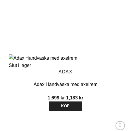
Slut i lager
ADAX
Adax Handväska med axelrem
Det
Det
1,699
kr
1,183
kr
ursprungliga
nuvarande
KÖP
priset
priset
var:
är:
1,699 kr.
1,183 kr.