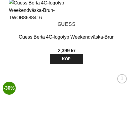
GUESS
Guess Berta 4G-logotyp Weekendväska-Brun
2,399
kr
KÖP
-30%
Lägg till i
önskelistan