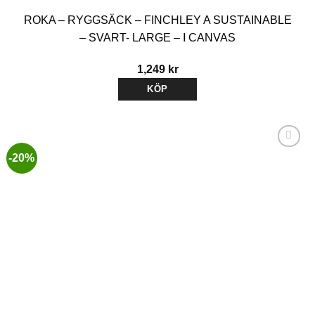
ROKA – RYGGSÄCK – FINCHLEY A SUSTAINABLE
– SVART- LARGE – I CANVAS
1,249
kr
KÖP
-20%
Lägg till i
önskelistan