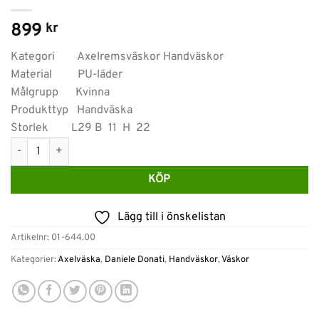
899
kr
Kategori Axelremsväskor Handväskor
Material PU-läder
Målgrupp Kvinna
Produkttyp Handväska
Storlek L29 B 11 H 22
Daniele Donati handväska med axelrem-Svart mängd
KÖP
Lägg till i önskelistan
Artikelnr:
01-644.00
Kategorier:
Axelväska
,
Daniele Donati
,
Handväskor
,
Väskor