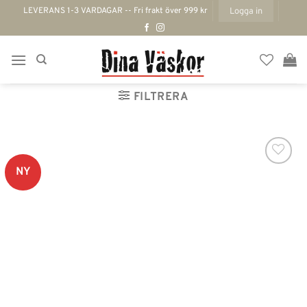
Skip
LEVERANS 1-3 VARDAGAR -- Fri frakt över 999 kr
Logga in
to
content
FILTRERA
NY
Lägg till i
önskelistan