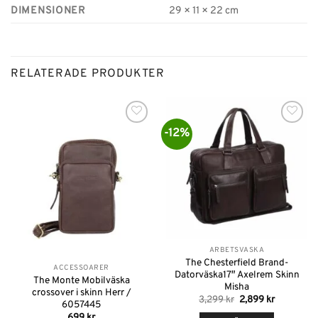
DIMENSIONER
29 × 11 × 22 cm
RELATERADE PRODUKTER
-12%
Lägg till i
Lägg till i
önskelistan
önskelistan
Slut i lager
ARBETSVÄSKA
The Chesterfield Brand-
ACCESSOARER
Datorväska17″ Axelrem Skinn
The Monte Mobilväska
Misha
crossover i skinn Herr /
Det
Det
3,299
kr
2,899
kr
6057445
ursprungliga
nuvarand
699
kr
priset
priset