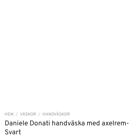
HEM
/
VÄSKOR
/
HANDVÄSKOR
Daniele Donati handväska med axelrem-
Svart