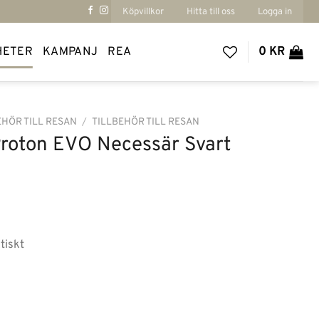
Köpvillkor
Hitta till oss
Logga in
HETER
KAMPANJ
REA
0
KR
EHÖR TILL RESAN
/
TILLBEHÖR TILL RESAN
Proton EVO Necessär Svart
tiskt