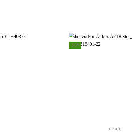
-30%
Lägg till i
önskelistan
AIRBOX