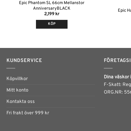
Epic Phantom SL 66cm Mellanstor
AnniversaryBLACK
Epic H
2,199
kr
KÖP
KUNDSERVICE
FÖRETAGS
Dina väskor 
Köpvillkor
F-Skatt: Reg
Mitt konto
ORG.NR: 55
Kontakta oss
Fri frakt över 999 kr