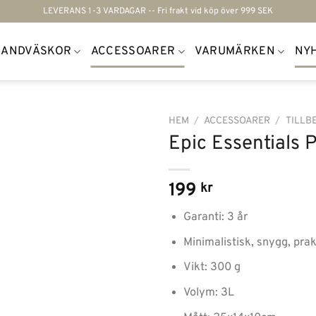
LEVERANS 1-3 VARDAGAR -- Fri frakt vid köp över 999 SEK
HANDVÄSKOR
ACCESSOARER
VARUMÄRKEN
NY
HEM
/
ACCESSOARER
/
TILLB
Epic Essentials 
Lägg till i
önskelistan
199
kr
Garanti: 3 år
Minimalistisk, snygg, prak
Vikt: 300 g
Volym: 3L