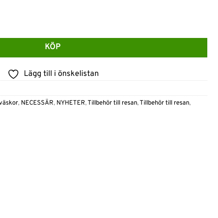
cessär Svart mängd
KÖP
Lägg till i önskelistan
väskor
,
NECESSÄR
,
NYHETER
,
Tillbehör till resan
,
Tillbehör till resan
,