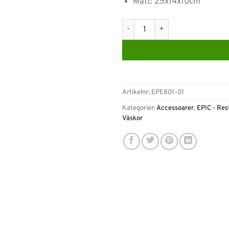
Mått: 25x14x10cm
Epic Essentials Proton EVO Ne
Artikelnr:
EPE801-01
Kategorier:
Accessoarer
,
EPIC - Res
Väskor