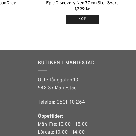
rbonGrey
Epic Discovery Neo 77 cm Stor Svart
Det
1,799
kr
liga
nuvarande
riset
KÖP
r:
,399 kr.
BUTIKEN I MARIESTAD
Österlånggatan 10
542 37 Mariestad
Telefon:
0501-10 264
Öppettider:
Mån-Fre: 10.00 – 18.00
Lördag: 10.00 – 14.00