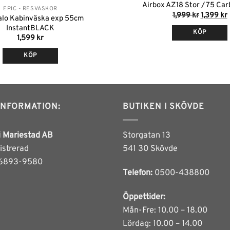
Airbox AZ18 Stor / 75 Ca
EPIC - RESVÄSKOR
Det
1,999
kr
1,399
kr
alo Kabinväska exp 55cm
ursprung
InstantBLACK
priset
p
KÖP
var:
ä
1,599
kr
1,999 kr.
1
KÖP
INFORMATION:
BUTIKEN I SKÖVDE
i Mariestad AB
Storgatan 13
istrerad
541 30 Skövde
6893-9580
Telefon:
0500-438800
Öppettider:
Mån-Fre: 10.00 – 18.00
Lördag: 10.00 – 14.00