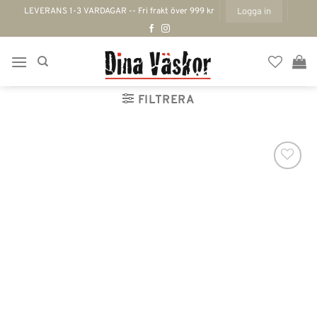
Skip
LEVERANS 1-3 VARDAGAR -- Fri frakt över 999 kr
Logga in
to
content
FILTRERA
Lägg till i
önskelistan