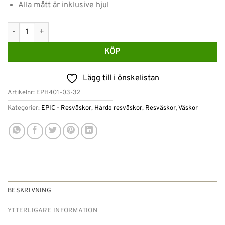
Alla mått är inklusive hjul
Epic Phantom SL 76cm Stor MintCORAL mängd
KÖP
Lägg till i önskelistan
Artikelnr:
EPH401-03-32
Kategorier:
EPIC - Resväskor
,
Hårda resväskor
,
Resväskor
,
Väskor
BESKRIVNING
YTTERLIGARE INFORMATION