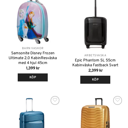
Lägg till i
Lägg till i
önskelistan
önskelistan
Slut i lager
BARN VÄSKOR
Samsonite Disney Frozen
ARBETSVÄSKA
Ultimate 2.0 KabinResväska
Epic Phantom SL 55cm
med 4 hjul 45cm
Kabinväska Fastback Svart
1,399
kr
2,399
kr
KÖP
KÖP
Lägg till i
Lägg till i
önskelistan
önskelistan