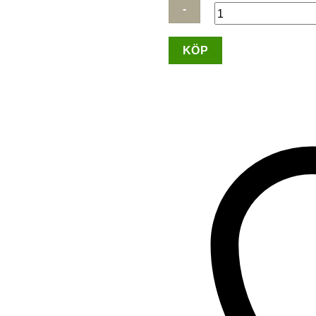
Guess
KÖP
Björn
nyckelring
mängd