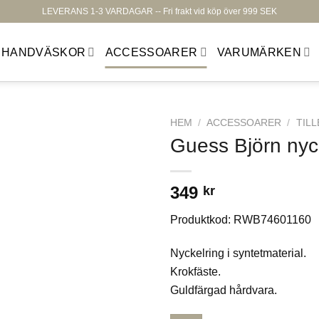
LEVERANS 1-3 VARDAGAR -- Fri frakt vid köp över 999 SEK
HANDVÄSKOR
ACCESSOARER
VARUMÄRKEN
HEM
/
ACCESSOARER
/
TILL
Guess Björn nyc
349
kr
Lägg till i
Produktkod:
RWB74601160
önskelistan
Nyckelring i syntetmaterial.
Krokfäste.
Guldfärgad hårdvara.