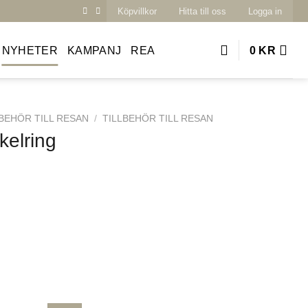
Köpvillkor
Hitta till oss
Logga in
NYHETER
KAMPANJ
REA
0
KR
BEHÖR TILL RESAN
/
TILLBEHÖR TILL RESAN
kelring