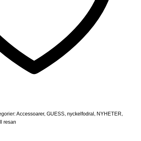
egorier:
Accessoarer
,
GUESS
,
nyckelfodral
,
NYHETER
,
ill resan