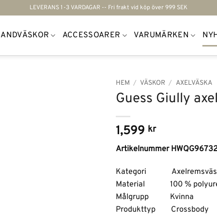
LEVERANS 1-3 VARDAGAR -- Fri frakt vid köp över 999 SEK
HANDVÄSKOR
ACCESSOARER
VARUMÄRKEN
NY
HEM
/
VÄSKOR
/
AXELVÄSKA
Guess Giully axe
Lägg till i
önskelistan
1,599
kr
Artikelnummer HWQG9673
Kategori Axelremsväs
Material 100 % polyur
Målgrupp Kvinna
Produkttyp Crossbody