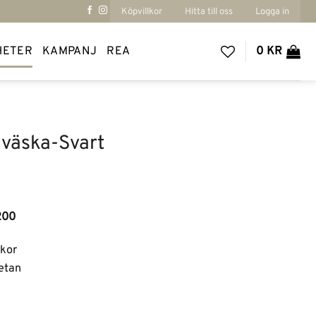
Köpvillkor
Hitta till oss
Logga in
HETER
KAMPANJ
REA
0
KR
lväska-Svart
200
kor
etan