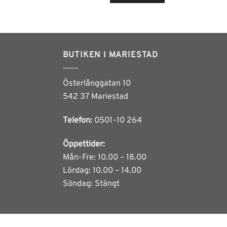
1,999 kr.
1,499 kr.
en
BUTIKEN I MARIESTAD
.
Österlånggatan 10
542 37 Mariestad
iven
Telefon:
0501-10 264
Öppettider:
idan
Mån-Fre: 10.00 – 18.00
Lördag: 10.00 – 14.00
Söndag: Stängt