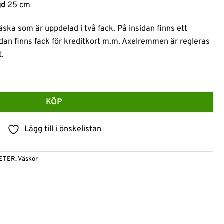
gd
25 cm
ka som är uppdelad i två fack. På insidan finns ett
dan finns fack för kreditkort m.m. Axelremmen är regleras
t.
mängd
KÖP
Lägg till i önskelistan
ETER
,
Väskor