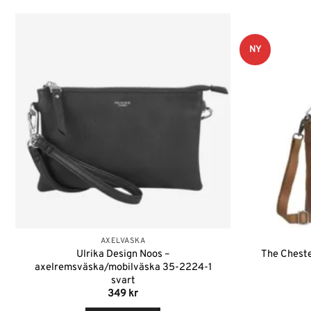
NY
Lägg till i
önskelistan
AXELVÄSKA
Ulrika Design Noos –
The Cheste
axelremsväska/mobilväska 35-2224-1
svart
349
kr