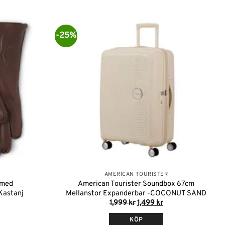
-25%
Lägg till i
Lägg till i
önskelistan
önskelistan
AMERICAN TOURISTER
 med
American Tourister Soundbox 67cm
Kastanj
Mellanstor Expanderbar -COCONUT SAND
Det
Det
1,999
kr
1,499
kr
ursprungliga
nuvarande
priset
priset
KÖP
var:
är: