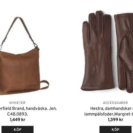
Lägg till i
önskelistan
NYHETER
ACCESSOARER
rfield Brand, handväska. Jen.
Hestra, damhandskar
C48.0893.
lammpälsfoder,Margret-
1,449
kr
1,399
kr
KÖP
KÖP