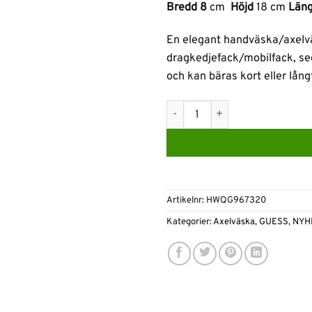
Bredd 8
cm
Höjd
18 cm
Län
En elegant handväska/axelväs
dragkedjefack/mobilfack, se
och kan bäras kort eller lång
Guess Giully axelväska-Svart 
Artikelnr:
HWQG967320
Kategorier:
Axelväska
,
GUESS
,
NYH