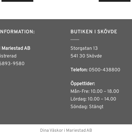
Den
Den
här
här
produkten
produkt
har
har
flera
flera
INFORMATION:
BUTIKEN I SKÖVDE
varianter.
varianter
De
De
i Mariestad AB
Storgatan 13
olika
olika
istrerad
541 30 Skövde
alternativen
alternat
6893-9580
kan
kan
Telefon:
0500-438800
väljas
väljas
på
på
Öppettider:
produktsidan
produkts
Mån-Fre: 10.00 – 18.00
Lördag: 10.00 – 14.00
Söndag: Stängt
Dina Väskor i Mariestad AB