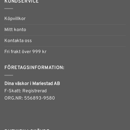
KUNDSERVICE
flera
flera
varianter.
varianter.
De
De
Köpvillkor
olika
olika
alternativen
alternativen
Mitt konto
kan
kan
Kontakta oss
väljas
väljas
på
på
Fri frakt över 999 kr
produktsidan
produktsidan
FÖRETAGSINFORMATION:
Dina väskor i Mariestad AB
F-Skatt: Registrerad
ORG.NR: 556893-9580