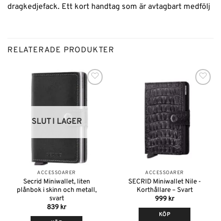
dragkedjefack. Ett kort handtag som är avtagbart medfölj
RELATERADE PRODUKTER
Lägg till i
Lägg till i
önskelistan
önskelistan
SLUT I LAGER
ACCESSOARER
ACCESSOARER
Secrid Miniwallet, liten
SECRID Miniwallet Nile -
plånbok i skinn och metall,
Korthållare – Svart
svart
999
kr
839
kr
KÖP