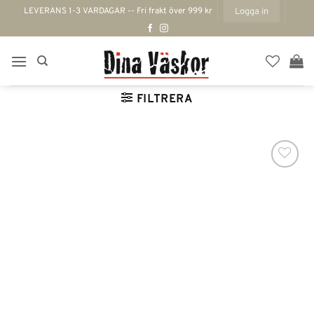
Skip
LEVERANS 1-3 VARDAGAR -- Fri frakt över 999 kr
Logga in
to
content
FILTRERA
Lägg till i
önskelistan