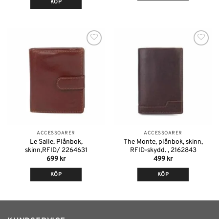
KÖP
Lägg till i
Lägg till i
önskelistan
önskelistan
ACCESSOARER
ACCESSOARER
Le Salle, Plånbok,
The Monte, plånbok, skinn,
skinn,RFID/ 2264631
RFID-skydd. , 2162843
699
kr
499
kr
KÖP
KÖP
Den
Den
här
här
produkten
produkten
har
har