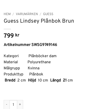
HEM
/
VARUMÄRKEN
/
GUESS
Guess Lindsey Plånbok Brun
799
kr
Artikelnummer SWSG9749146
Kategori Plånböcker dam
Material Polyurethane
Målgrupp Kvinna
Produkttyp Plånbok
Bredd
2 cm
Höjd
10 cm
Längd 21
cm
Guess Lindsey Plånbok Brun mängd