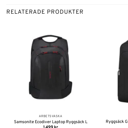
RELATERADE PRODUKTER
Lägg till i
önskelistan
ARBETSVÄSKA
Ryggsäck Gu
Samsonite Ecodiver Laptop Ryggsäck L
1,499
kr