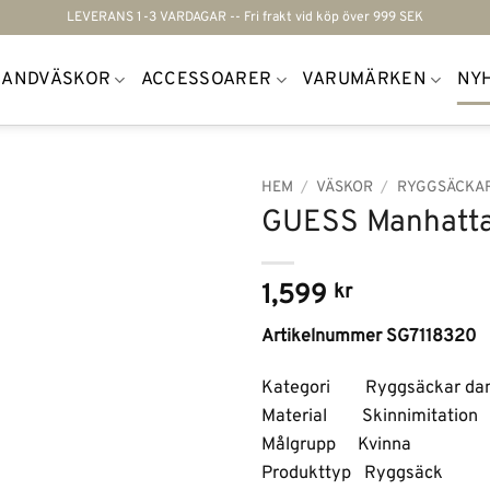
LEVERANS 1-3 VARDAGAR -- Fri frakt vid köp över 999 SEK
HANDVÄSKOR
ACCESSOARER
VARUMÄRKEN
NY
HEM
/
VÄSKOR
/
RYGGSÄCKA
GUESS Manhatta
Lägg till i
önskelistan
1,599
kr
Artikelnummer SG7118320
Kategori Ryggsäckar da
Material Skinnimitation
Målgrupp Kvinna
Produkttyp Ryggsäck