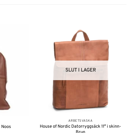
Lägg till i
Lägg till i
önskelistan
önskelistan
SLUT I LAGER
ARBETSVÄSKA
House of Nordic Datorryggsäck 11″ i skinn-
n Noos
Brun