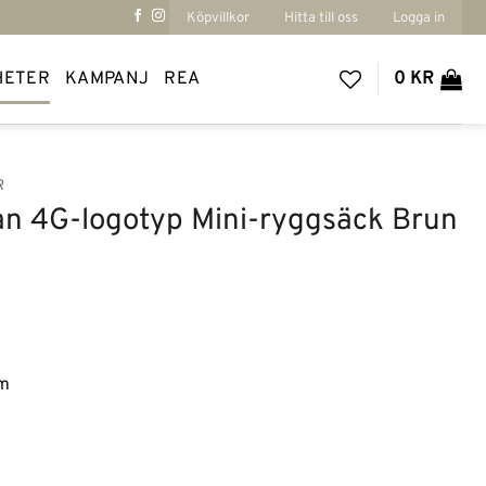
Köpvillkor
Hitta till oss
Logga in
HETER
KAMPANJ
REA
0
KR
R
n 4G-logotyp Mini-ryggsäck Brun
m