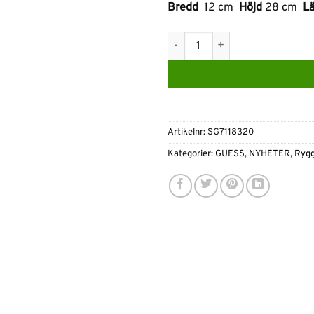
Bredd
12 cm
Höjd
28 cm
L
GUESS Manhattan 4G-logotyp M
Artikelnr:
SG7118320
Kategorier:
GUESS
,
NYHETER
,
Rygg