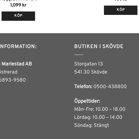
1,099
kr
KÖP
KÖP
Den
här
produkt
har
INFORMATION:
BUTIKEN I SKÖVDE
flera
varianter
De
i Mariestad AB
Storgatan 13
olika
istrerad
541 30 Skövde
alternat
6893-9580
kan
Telefon:
0500-438800
väljas
på
Öppettider:
produkts
Mån-Fre: 10.00 – 18.00
Lördag: 10.00 – 14.00
Söndag: Stängt