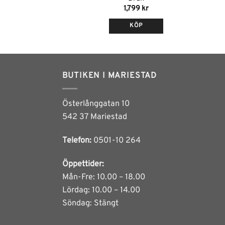
1,799
kr
KÖP
en
BUTIKEN I MARIESTAD
.
Österlånggatan 10
542 37 Mariestad
iven
Telefon:
0501-10 264
Öppettider:
idan
Mån-Fre: 10.00 – 18.00
Lördag: 10.00 – 14.00
Söndag: Stängt