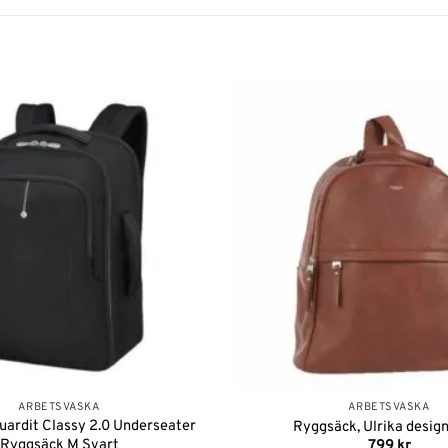
Lägg till i
önskelistan
ARBETSVÄSKA
ARBETSVÄSKA
ardit Classy 2.0 Underseater
Ryggsäck, Ulrika desig
Ryggsäck M Svart
799
kr