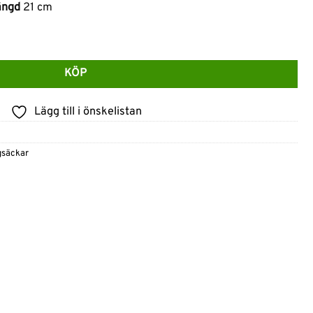
ängd
21 cm
ini-ryggsäck Brun mängd
KÖP
Lägg till i önskelistan
säckar