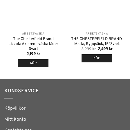
ARBETSVÄSKA
ARBETSVÄSKA
The Chesterfield Brand
THE CHESTERFIELD BRAND,
Lizzola Axelremsväska läder
Malta, Ryggsäck, 15″Svart
Svart
Det
Det
3,299
kr
2,499
kr
ursprungliga
nuvarand
2,199
kr
priset
priset
KÖP
var:
är:
KÖP
3,299 kr.
2,499 kr.
KUNDSERVICE
Köpvillkor
Mitt konto