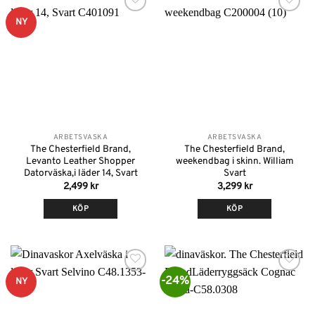
Lägg till i
Lägg till i
NY
önskelistan
önskelistan
ARBETSVÄSKA
ARBETSVÄSKA
The Chesterfield Brand,
The Chesterfield Brand,
Levanto Leather Shopper
weekendbag i skinn. William
Datorväska,i läder 14, Svart
Svart
2,499
kr
3,299
kr
KÖP
KÖP
-24%
Lägg till i
Lägg till i
NY
önskelistan
önskelistan