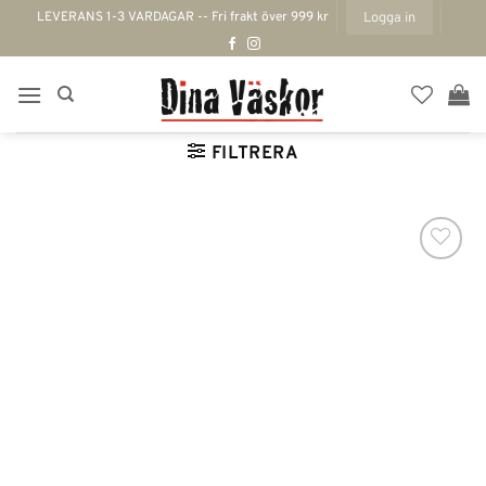
Skip
LEVERANS 1-3 VARDAGAR -- Fri frakt över 999 kr
Logga in
to
content
FILTRERA
Lägg till i
önskelistan