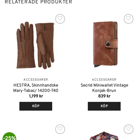
RELATERADE PRODUKTER
Lägg till i
Lägg till i
önskelistan
önskelistan
ACCESSOARER
ACCESSOARER
HESTRA, Skinnhandske
Secrid Miniwallet Vintage
Mary-Tabac/ 14200-740
Konjak-Brun
1,199
kr
839
kr
KÖP
KÖP
Den
här
produkten
har
-25%
Lägg till i
Lägg till i
flera