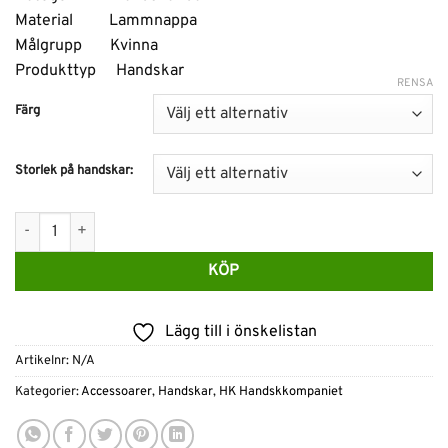
Material Lammnappa
Målgrupp Kvinna
Produkttyp Handskar
RENSA
Färg
Storlek på handskar:
HK Handskkompaniet Damhandskar Lammnappa Metalldragkedja
KÖP
Lägg till i önskelistan
Artikelnr:
N/A
Kategorier:
Accessoarer
,
Handskar
,
HK Handskkompaniet