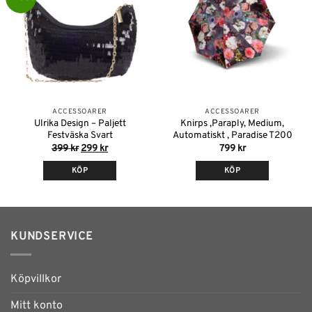
önskelistan
önskelistan
varianter.
De
olika
alternativen
kan
väljas
på
ACCESSOARER
ACCESSOARER
produktsidan
Ulrika Design – Paljett
Knirps ,Paraply, Medium,
Festväska Svart
Automatiskt , Paradise T200
Det
Det
399
kr
299
kr
799
kr
ursprungliga
nuvarande
priset
priset
KÖP
KÖP
var:
är:
399 kr.
299 kr.
KUNDSERVICE
Köpvillkor
Mitt konto