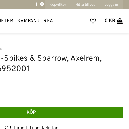
Köpvillkor
Hitta till oss
Logga in
HETER
KAMPANJ
REA
0
KR
R
 -Spikes & Sparrow, Axelrem,
76952001
rrow, Axelrem, Skinn, Svart/ 776952001 mängd
KÖP
Lägg till i önskelistan