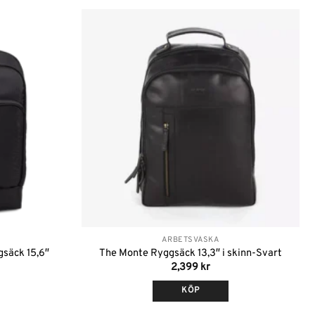
Lägg till i
Lägg till i
önskelistan
önskelistan
ARBETSVÄSKA
gsäck 15,6″
The Monte Ryggsäck 13,3″ i skinn-Svart
2,399
kr
KÖP