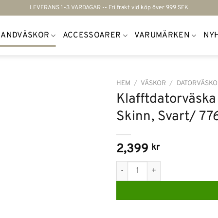
LEVERANS 1-3 VARDAGAR -- Fri frakt vid köp över 999 SEK
HANDVÄSKOR
ACCESSOARER
VARUMÄRKEN
NY
HEM
/
VÄSKOR
/
DATORVÄSKO
Klafftdatorväska
Lägg till i
Skinn, Svart/ 7
önskelistan
2,399
kr
Klafftdatorväska -Spikes & Spa