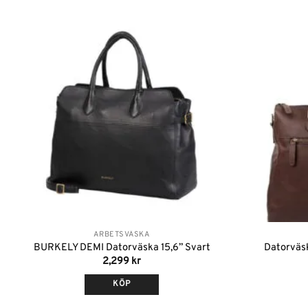
Lägg till i
önskelistan
ARBETSVÄSKA
BURKELY DEMI Datorväska 15,6” Svart
Datorväs
2,299
kr
KÖP