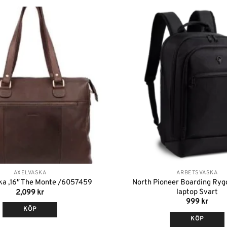
Lägg till i
önskelistan
AXELVÄSKA
ARBETSVÄSKA
North Pioneer Boarding Ryg
ka ,16″ The Monte /6057459
laptop Svart
2,099
kr
999
kr
KÖP
KÖP
Den