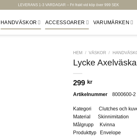
LEVERANS 1-3 VARDAGAR -- Fri frakt vid köp över 999 SEK
HANDVÄSKOR
ACCESSOARER
VARUMÄRKEN
HEM
/
VÄSKOR
/
HANDVÄSK
Lycke Axelväska
299
kr
Lägg till i
Artikelnummer
8000600-2
önskelistan
Kategori Clutches och kuve
Material Skinnimitation
Målgrupp Kvinna
Produkttyp Envelope