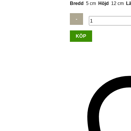
Bredd
5 cm
Höjd
12 cm
L
Lycke
KÖP
Axelväska
i
kuvertmodell/Guld
mängd