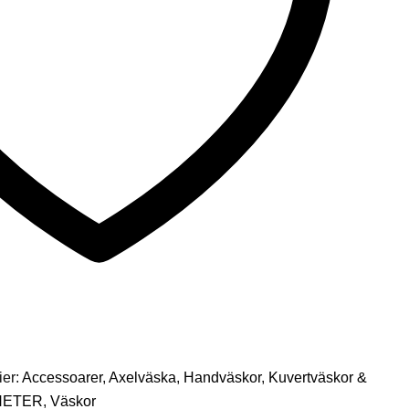
ier:
Accessoarer
,
Axelväska
,
Handväskor
,
Kuvertväskor &
HETER
,
Väskor