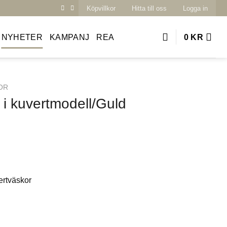
Köpvillkor
Hitta till oss
Logga in
NYHETER
KAMPANJ
REA
0
KR
OR
 i kuvertmodell/Guld
rtväskor