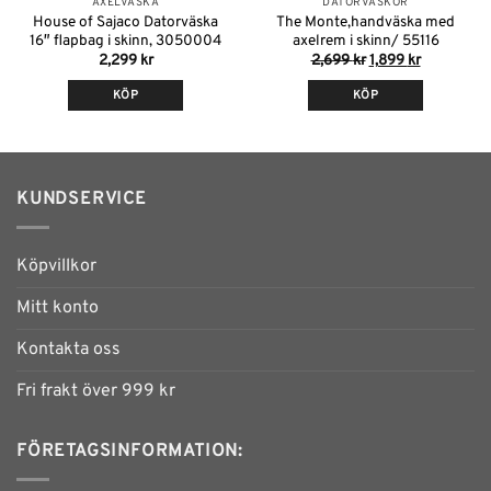
AXELVÄSKA
DATORVÄSKOR
House of Sajaco Datorväska
The Monte,handväska med
16″ flapbag i skinn, 3050004
axelrem i skinn/ 55116
Det
Det
2,299
kr
2,699
kr
1,899
kr
ursprungliga
nuvarande
priset
priset
KÖP
KÖP
var:
är:
2,699 kr.
1,899 kr.
Den
Den
här
här
produkten
produkten
har
har
KUNDSERVICE
flera
flera
varianter.
varianter.
De
De
Köpvillkor
olika
olika
alternativen
alternativen
Mitt konto
kan
kan
Kontakta oss
väljas
väljas
på
på
Fri frakt över 999 kr
produktsidan
produktsidan
FÖRETAGSINFORMATION: