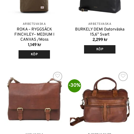
ARBETSVÄSKA
ARBETSVÄSKA
ROKA – RYGGSÄCK
BURKELY DEMI Datorväska
FINCHLEY– MEDIUM I
15,6” Svart
CANVAS /Moss
2,299
kr
1,149
kr
KÖP
KÖP
-30%
Lägg till i
Lägg till i
önskelistan
önskelistan