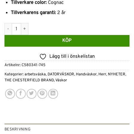
Tillverkare color:
Cognac
Tillverkarens garanti:
2 år
THE CHESTERFIELD BRAND Läderryggsäck 15" konjak Maggiore 
KÖP
Lägg till i önskelistan
Artikelnr:
C580341-745
Kategorier:
arbetsväska
,
DATORVÄSKOR
,
Handväskor
,
Herr
,
NYHETER
,
THE CHESTERFIELD BRAND
,
Väskor
BESKRIVNING