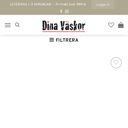
Skip
LEVERANS 1-3 VARDAGAR -- Fri frakt över 999 kr
Logga in
to
content
FILTRERA
Lägg till i
önskelistan