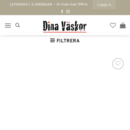
Skip
LEVERANS 1-3 VARDAGAR -- Fri frakt över 999 kr
Logga in
to
content
FILTRERA
Lägg till i
önskelistan