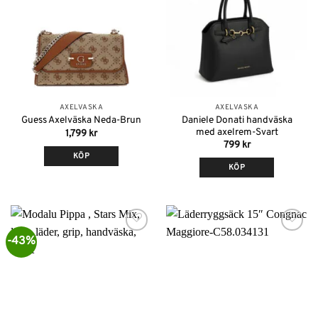
önskelistan
önskelistan
AXELVÄSKA
AXELVÄSKA
Daniele Donati handväska
Guess Axelväska Neda-Brun
med axelrem-Svart
1,799
kr
799
kr
KÖP
KÖP
-43%
Lägg till i
Lägg till i
önskelistan
önskelistan