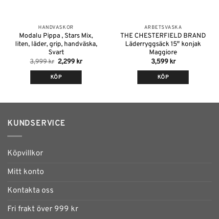
HANDVÄSKOR
ARBETSVÄSKA
Modalu Pippa , Stars Mix,
THE CHESTERFIELD BRAND
liten, läder, grip, handväska,
Läderryggsäck 15″ konjak
Svart
Maggiore
Det
Det
3,999
kr
2,299
kr
3,599
kr
ursprungliga
nuvarande
priset
priset
KÖP
KÖP
var:
är:
3,999 kr.
2,299 kr.
KUNDSERVICE
Köpvillkor
Mitt konto
Kontakta oss
Fri frakt över 999 kr