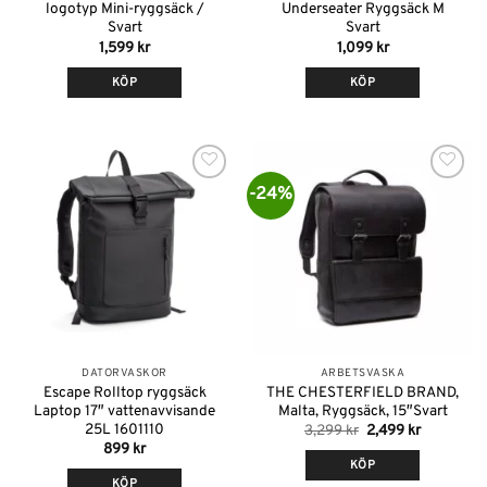
logotyp Mini-ryggsäck /
Underseater Ryggsäck M
Svart
Svart
1,599
kr
1,099
kr
KÖP
KÖP
-24%
Lägg till i
Lägg till i
önskelistan
önskelistan
DATORVÄSKOR
ARBETSVÄSKA
Escape Rolltop ryggsäck
THE CHESTERFIELD BRAND,
Laptop 17″ vattenavvisande
Malta, Ryggsäck, 15″Svart
25L 1601110
Det
Det
3,299
kr
2,499
kr
ursprungliga
nuvarand
899
kr
priset
priset
KÖP
var:
är:
KÖP
3,299 kr.
2,499 kr.