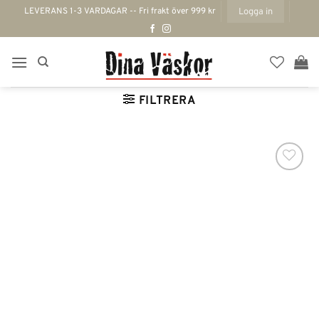
Skip
LEVERANS 1-3 VARDAGAR -- Fri frakt över 999 kr
Logga in
to
content
FILTRERA
Lägg till i
önskelistan