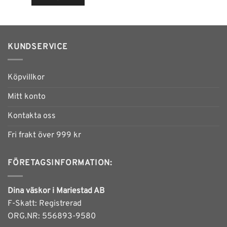
Den
här
produkten
har
KUNDSERVICE
flera
varianter.
De
Köpvillkor
olika
alternativen
Mitt konto
kan
Kontakta oss
väljas
på
Fri frakt över 999 kr
produktsidan
FÖRETAGSINFORMATION:
Dina väskor i Mariestad AB
F-Skatt: Registrerad
ORG.NR: 556893-9580