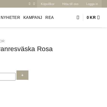
Köpvillkor
Hitta till oss
Logga in
NYHETER
KAMPANJ
REA
0
KR
KOR
ranresväska Rosa