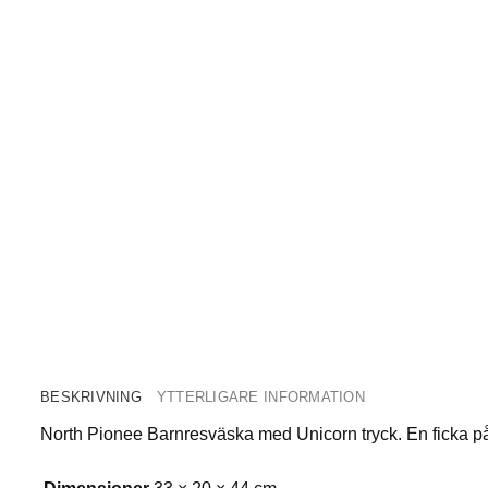
BESKRIVNING
YTTERLIGARE INFORMATION
North Pionee Barnresväska med Unicorn tryck. En ficka på 
Dimensioner
33 × 20 × 44 cm