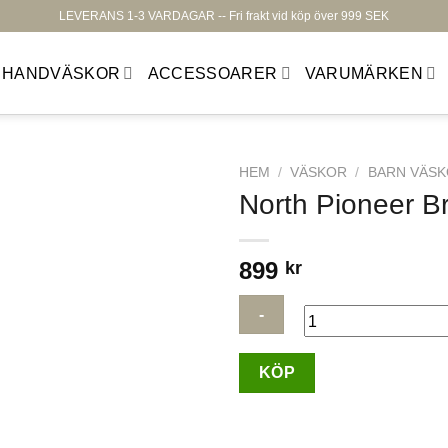
LEVERANS 1-3 VARDAGAR -- Fri frakt vid köp över 999 SEK
HANDVÄSKOR
ACCESSOARER
VARUMÄRKEN
HEM
/
VÄSKOR
/
BARN VÄS
North Pioneer B
899
kr
Lägg till i
önskelistan
North
KÖP
Pioneer
Branresväska
Rosa