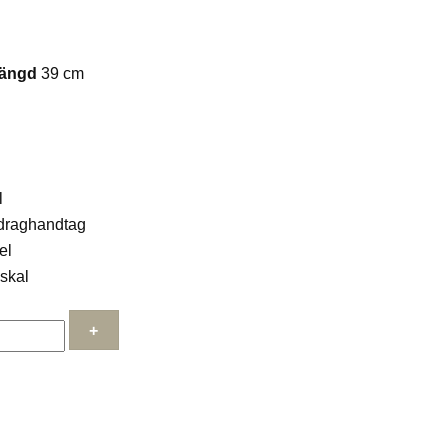
ängd
39 cm
l
 draghandtag
el
 skal