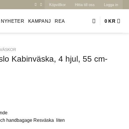
Köpvillkor
Hitta till oss
Logga in
NYHETER
KAMPANJ
REA
0
KR
SVÄSKOR
lo Kabinväska, 4 hjul, 55 cm-
nde
 handbagage Resväska liten