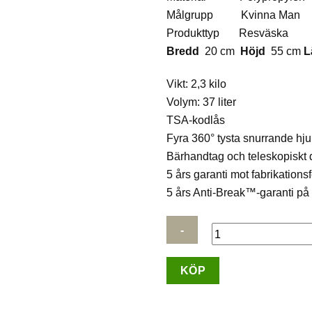
Målgrupp Kvinna Man
Produkttyp Resväska
Bredd
20 cm
Höjd
55 cm
L
Vikt: 2,3 kilo
Volym: 37 liter
TSA-kodlås
Fyra 360° tysta snurrande hju
Bärhandtag och teleskopiskt
5 års garanti mot fabrikationsf
5 års Anti-Break™-garanti på
North
KÖP
Pioneer
Oslo
Kabinväska,