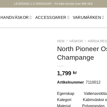
LEVERANS 1-3 VARDAGAR -- Fri frakt vid köp över 999 SEK
HANDVÄSKOR
ACCESSOARER
VARUMÄRKEN
HEM
/
VÄSKOR
/
HÅRDA RE
North Pioneer Os
Champange
1,799
kr
Lägg till i
önskelistan
Artikelnummer
7110012
Egenskap Vattenavstöta
Kategori Kabinväskor och
Material Polypropylen