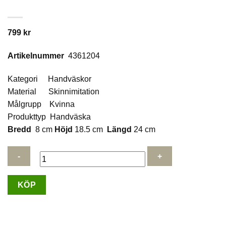
799
kr
Artikelnummer
4361204
Kategori Handväskor
Material Skinnimitation
Målgrupp Kvinna
Produkttyp Handväska
Bredd
8 cm
Höjd
18.5 cm
Längd
24 cm
Puccini
KÖP
handväska
med
axelrem