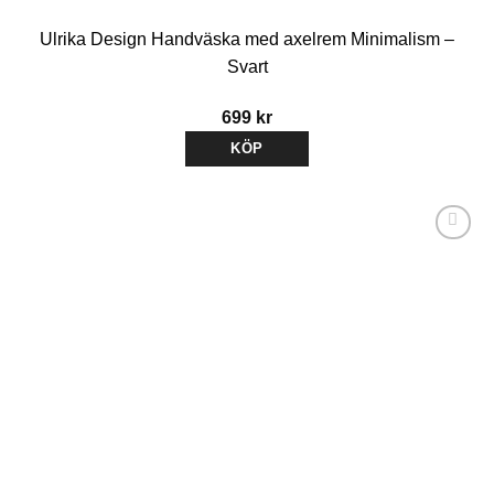
Ulrika Design Handväska med axelrem Minimalism –
Svart
699
kr
KÖP
Lägg till i
önskelistan