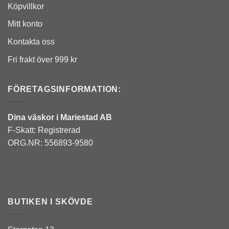
har
Köpvillkor
flera
Mitt konto
varianter.
De
Kontakta oss
olika
Fri frakt över 999 kr
alternativen
kan
FÖRETAGSINFORMATION:
väljas
på
produktsidan
Dina väskor i Mariestad AB
F-Skatt: Registrerad
ORG.NR: 556893-9580
BUTIKEN I SKÖVDE