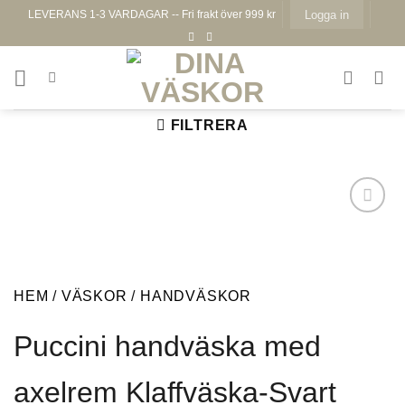
Skip
LEVERANS 1-3 VARDAGAR -- Fri frakt över 999 kr
Logga in
to
content
FILTRERA
HEM
/
VÄSKOR
/
HANDVÄSKOR
Lägg till i
önskelistan
Puccini handväska med
axelrem Klaffväska-Svart