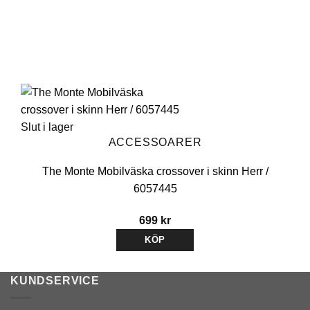
Slut i lager
ACCESSOARER
The Monte Mobilväska crossover i skinn Herr /
6057445
699
kr
KÖP
Den
här
KUNDSERVICE
produkten