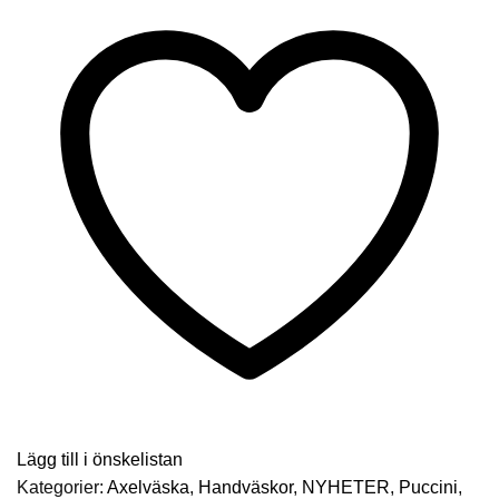
Klaffväska-
Svart
mängd
Lägg till i önskelistan
Kategorier:
Axelväska
,
Handväskor
,
NYHETER
,
Puccini
,