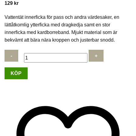
129
kr
Vattentät innerficka för pass och andra värdesaker, en
lättåtkomlig ytterficka med dragkedja samt en stor
innerficka med kardborreband. Mjukt material som är
bekvämt att bära nära kroppen och justerbar snodd.
Resetillbehör,
KÖP
lätt,
ultra,
slim-
money,
EA8031
mängd