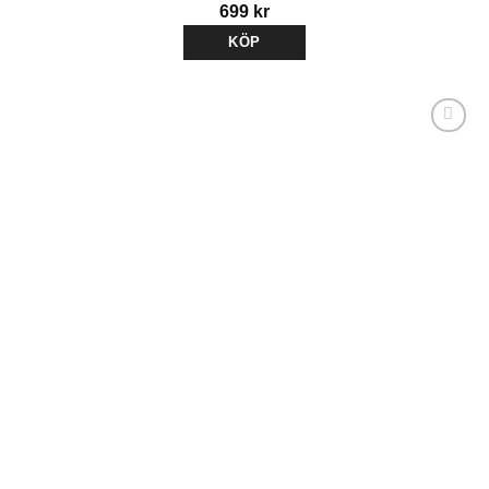
699
kr
KÖP
Lägg till i
önskelistan