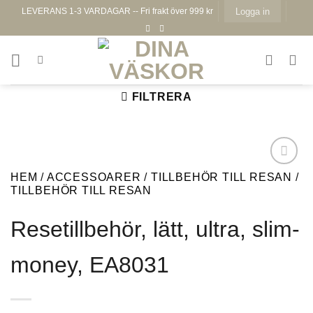
Skip
LEVERANS 1-3 VARDAGAR -- Fri frakt över 999 kr
Logga in
to
content
FILTRERA
HEM
/
ACCESSOARER
/
TILLBEHÖR TILL RESAN
/
TILLBEHÖR TILL RESAN
Resetillbehör, lätt, ultra, slim-
Lägg till i
önskelistan
money, EA8031