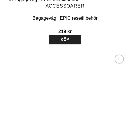
ACCESSOARER
Bagagevåg , EPIC resetillbehör
219
kr
KÖP
Lägg till i
önskelistan