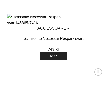
ACCESSOARER
Samsonite Necessär Respark svart
749
kr
KÖP
Lägg till i
önskelistan