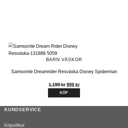
BARN VÄSKOR
Samsonite Dreamrider Resväska Disney Spiderman
Det
Det
1,199
kr
999
kr
ursprungliga
nuvarande
KÖP
priset
priset
var:
är:
KUNDSERVICE
1,199 kr.
999 kr.
Köpvillkor