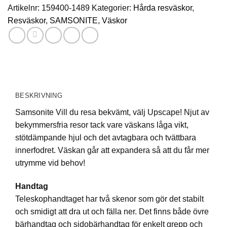
Artikelnr:
159400-1489
Kategorier:
Hårda resväskor
,
Resväskor
,
SAMSONITE
,
Väskor
BESKRIVNING
Samsonite Vill du resa bekvämt, välj Upscape! Njut av
bekymmersfria resor tack vare väskans låga vikt,
stötdämpande hjul och det avtagbara och tvättbara
innerfodret. Väskan går att expandera så att du får mer
utrymme vid behov!
Handtag
Teleskophandtaget har två skenor som gör det stabilt
och smidigt att dra ut och fälla ner. Det finns både övre
bärhandtag och sidobärhandtag för enkelt grepp och