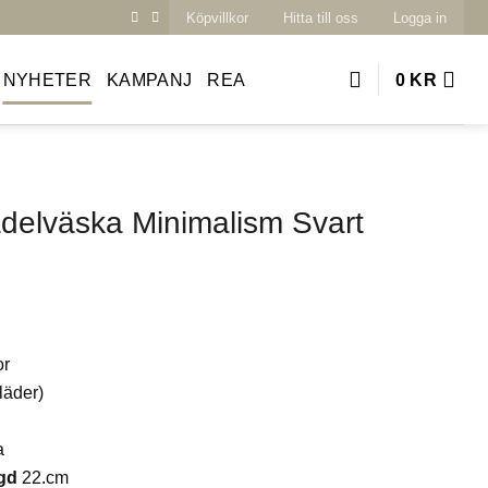
Köpvillkor
Hitta till oss
Logga in
NYHETER
KAMPANJ
REA
0
KR
adelväska Minimalism Svart
r
äder)
a
gd
22.cm