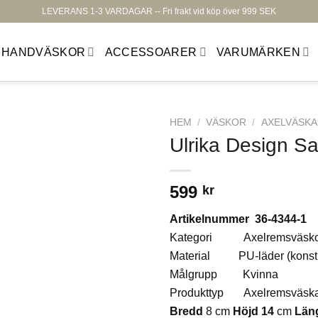
LEVERANS 1-3 VARDAGAR -- Fri frakt vid köp över 999 SEK
HANDVÄSKOR
ACCESSOARER
VARUMÄRKEN
HEM
/
VÄSKOR
/
AXELVÄSKA
Ulrika Design S
599
kr
Lägg till i
Artikelnummer 36-4344-1
önskelistan
Kategori Axelremsväsko
Material PU-läder (konstl
Målgrupp Kvinna
Produkttyp Axelremsväsk
Bredd
8 cm
Höjd 14
cm
Län