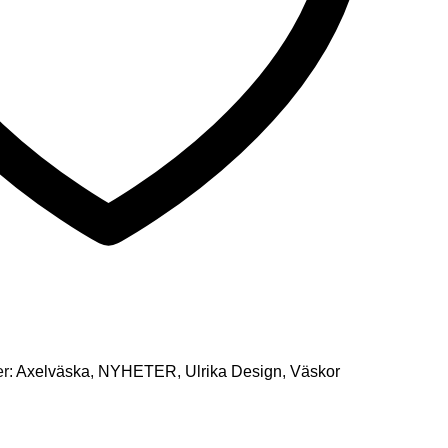
er:
Axelväska
,
NYHETER
,
Ulrika Design
,
Väskor