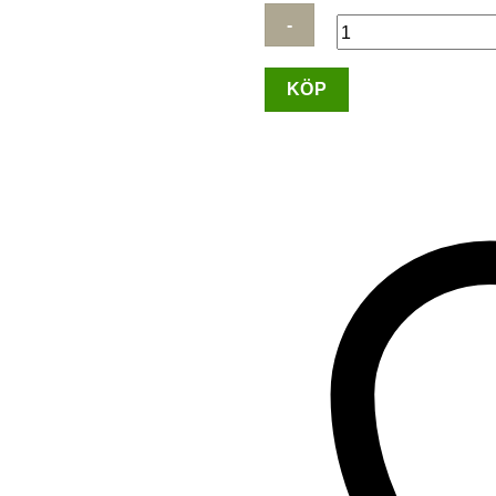
Ulrika
KÖP
Design
Sadelväska
Minimalism
Svart
mängd