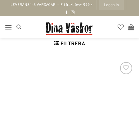
Skip
LEVERANS 1-3 VARDAGAR -- Fri frakt över 999 kr
Logga in
to
content
FILTRERA
Lägg till i
önskelistan