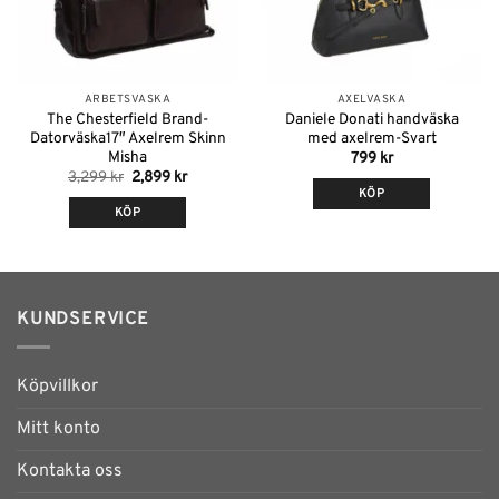
ARBETSVÄSKA
AXELVÄSKA
The Chesterfield Brand-
Daniele Donati handväska
Datorväska17″ Axelrem Skinn
med axelrem-Svart
Misha
799
kr
Det
Det
3,299
kr
2,899
kr
ursprungliga
nuvarande
KÖP
priset
priset
KÖP
var:
är:
3,299 kr.
2,899 kr.
Den
här
produkten
har
KUNDSERVICE
flera
varianter.
De
Köpvillkor
olika
alternativen
Mitt konto
kan
Kontakta oss
väljas
på