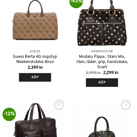
-43%
Lägg till i
Lägg till i
önskelistan
önskelistan
GUESS
HANDVÄSKOR
Guess Berta 4G-logotyp
Modalu Pippa , Stars Mix,
Weekendväska-Brun
liten, läder, grip, handväska,
Svart
2,399
kr
Det
Det
3,999
kr
2,299
kr
ursprungliga
nuvarand
KÖP
priset
priset
KÖP
var:
är:
3,999 kr.
2,299 kr.
-12%
Lägg till i
Lägg till i
önskelistan
önskelistan