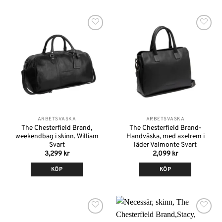
Lägg till i
Lägg till i
önskelistan
önskelistan
ARBETSVÄSKA
ARBETSVÄSKA
The Chesterfield Brand,
The Chesterfield Brand-
weekendbag i skinn. William
Handväska, med axelrem i
Svart
läder Valmonte Svart
3,299
kr
2,099
kr
KÖP
KÖP
Lägg till i
Lägg till i