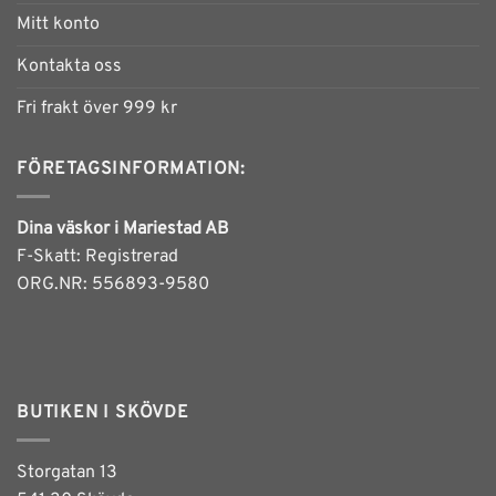
alternativen
Mitt konto
kan
väljas
Kontakta oss
på
produktsidan
Fri frakt över 999 kr
FÖRETAGSINFORMATION:
Dina väskor i Mariestad AB
F-Skatt: Registrerad
ORG.NR: 556893-9580
BUTIKEN I SKÖVDE
Storgatan 13