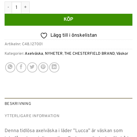
The Chesterfield brand Axelväska i läder i brun Lucca mängd
KÖP
Lägg till i önskelistan
Artikelnr:
C48.127001
Kategorier:
Axelväska
,
NYHETER
,
THE CHESTERFIELD BRAND
,
Väskor
BESKRIVNING
YTTERLIGARE INFORMATION
Denna tidlösa axelväska i läder ”Lucca” är väskan som