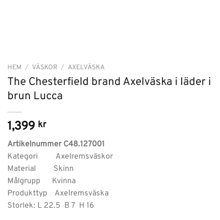
HEM
/
VÄSKOR
/
AXELVÄSKA
The Chesterfield brand Axelväska i läder i
brun Lucca
1,399
kr
Artikelnummer C48.127001
Kategori Axelremsväskor
Material Skinn
Målgrupp Kvinna
Produkttyp Axelremsväska
Storlek: L 22.5 B 7 H 16