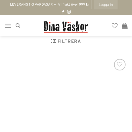
Skip
LEVERANS 1-3 VARDAGAR -- Fri frakt över 999 kr
Logga in
to
content
FILTRERA
Lägg till i
önskelistan