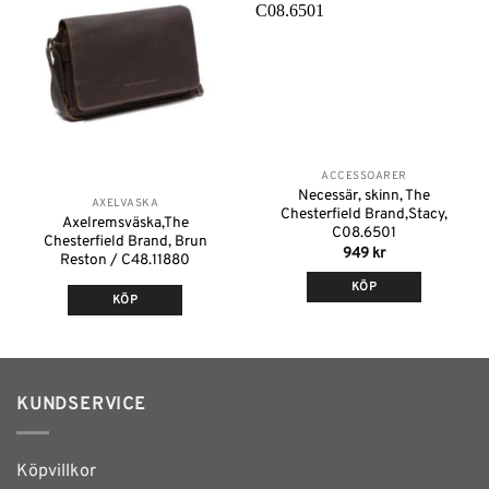
önskelistan
önskelistan
Slut i lager
ACCESSOARER
Necessär, skinn, The
AXELVÄSKA
Chesterfield Brand,Stacy,
Axelremsväska,The
C08.6501
Chesterfield Brand, Brun
949
kr
Reston / C48.11880
KÖP
KÖP
Den
här
produkten
har
KUNDSERVICE
flera
varianter.
De
Köpvillkor
olika