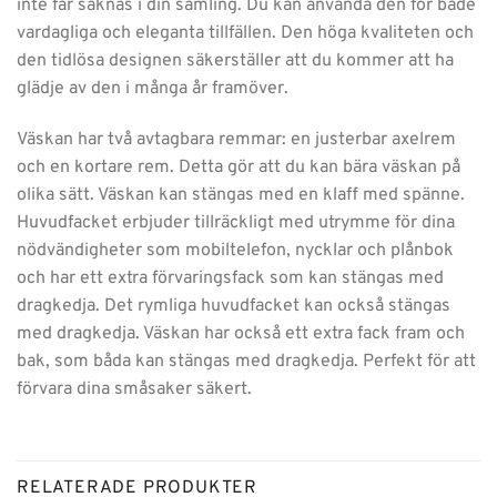
inte får saknas i din samling. Du kan använda den för både
vardagliga och eleganta tillfällen. Den höga kvaliteten och
den tidlösa designen säkerställer att du kommer att ha
glädje av den i många år framöver.
Väskan har två avtagbara remmar: en justerbar axelrem
och en kortare rem. Detta gör att du kan bära väskan på
olika sätt. Väskan kan stängas med en klaff med spänne.
Huvudfacket erbjuder tillräckligt med utrymme för dina
nödvändigheter som mobiltelefon, nycklar och plånbok
och har ett extra förvaringsfack som kan stängas med
dragkedja. Det rymliga huvudfacket kan också stängas
med dragkedja. Väskan har också ett extra fack fram och
bak, som båda kan stängas med dragkedja. Perfekt för att
förvara dina småsaker säkert.
RELATERADE PRODUKTER