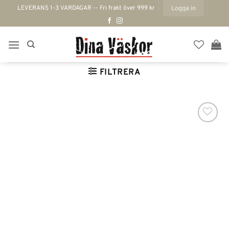
Skip
LEVERANS 1-3 VARDAGAR -- Fri frakt över 999 kr
Logga in
to
content
FILTRERA
Lägg till i
önskelistan