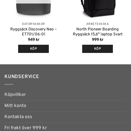
kan
väljas
på
produktsidan
DATORVÄSKOR
ARBETSVÄSKA
Ryggsäck Discovery Neo –
North Pioneer Boarding
ET701/06-01
Ryggsäck 15,6″ laptop Svart
949
kr
999
kr
KÖP
KÖP
KUNDSERVICE
Köpvillkor
Mitt konto
Kontakta oss
Fri frakt över 999 kr