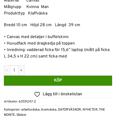
Material Canvas
Målgrupp Kvinna Man
Produkttyp Klaffväska
Bredd 10 cm Höjd 28 cm Längd 39 cm
• Canvas med detaljer i buffelskinn
• Huvudfack med dragkedja på toppen
• Inredning: vadderad ficka för 15,6” laptop (mått på ficka
L 34,5 x H 22 cm) samt ficka med
The Monte Datorväska15,6” i canvas och skinn Sand mängd
KÖP
Lägg till i önskelistan
Artikelnr:
6059247-2
Kategorier:
arbetsväska
,
Axelväska
,
DATORVÄSKOR
,
NYHETER
,
THE
MONTE
,
Väskor