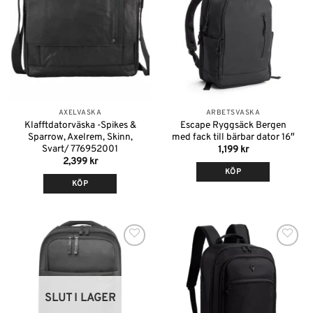
önskelistan
önskelistan
AXELVÄSKA
ARBETSVÄSKA
Klafftdatorväska -Spikes &
Escape Ryggsäck Bergen
Sparrow, Axelrem, Skinn,
med fack till bärbar dator 16″
Svart/ 776952001
1,199
kr
2,399
kr
KÖP
KÖP
Den
här
produkten
har
flera
Lägg till i
Lägg till i
varianter.
önskelistan
önskelistan
De
olika
SLUT I LAGER
alternativen