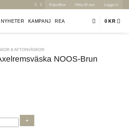
Köpvillkor
Hitta till oss
Logga in
NYHETER
KAMPANJ
REA
0
KR
SKOR & AFTONVÄSKOR
– Axelremsväska NOOS-Brun