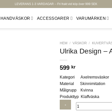
LEVERANS 1-3 VARDAGAR -- Fri frakt vid köp över 999 SEK
HANDVÄSKOR
ACCESSOARER
VARUMÄRKEN
HEM
/
VÄSKOR
/
KUVERTVÄ
Ulrika Design 
599
kr
Lägg till i
Kategori Axelremsväskor
önskelistan
Material Skinnimitation
Målgrupp Kvinna
Produkttyp Klaffväska