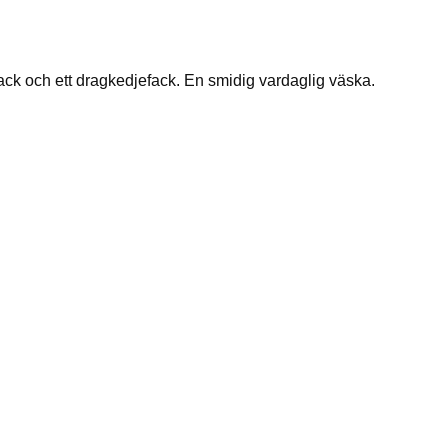
ck och ett dragkedjefack. En smidig vardaglig väska.
Lägg till i
önskelistan