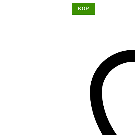
Ulrika
KÖP
Design
–
Axelremsväska
NOOS-
Brun
mängd