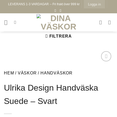
Skip
LEVERANS 1-3 VARDAGAR -- Fri frakt över 999 kr
Logga in
to
content
FILTRERA
HEM
/
VÄSKOR
/
HANDVÄSKOR
Ulrika Design Handväska
Lägg till i
önskelistan
Suede – Svart