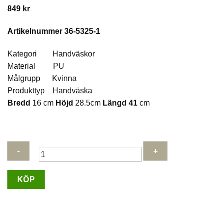
849
kr
Artikelnummer 36-5325-1
Kategori Handväskor
Material PU
Målgrupp Kvinna
Produkttyp Handväska
Bredd
16 cm
Höjd
28.5cm
Längd 41
cm
Ulrika
KÖP
Design
Handväska
Suede
-