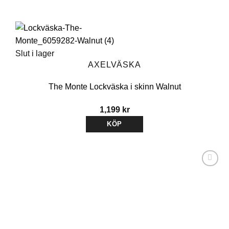
Slut i lager
AXELVÄSKA
The Monte Lockväska i skinn Walnut
1,199
kr
KÖP
Lägg till i
önskelistan