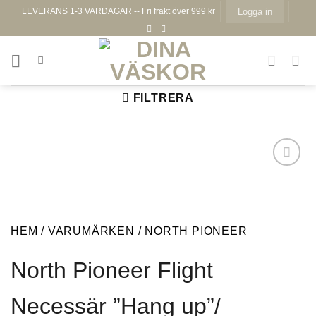
Skip
LEVERANS 1-3 VARDAGAR -- Fri frakt över 999 kr
Logga in
to
content
FILTRERA
HEM
/
VARUMÄRKEN
/
NORTH PIONEER
Lägg till i
önskelistan
North Pioneer Flight
Necessär ”Hang up”/