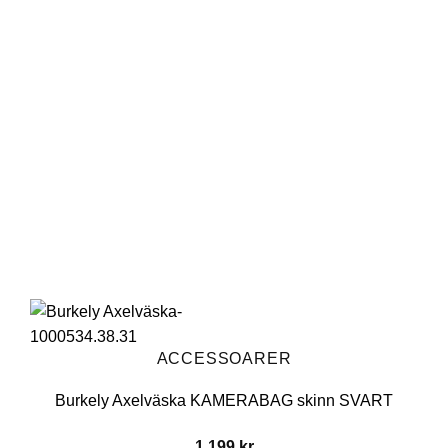
Lägg till i
önskelistan
ACCESSOARER
Burkely Axelväska KAMERABAG skinn SVART
1,199
kr