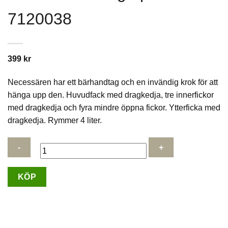
7120038
399
kr
Necessären har ett bärhandtag och en invändig krok för att
hänga upp den. Huvudfack med dragkedja, tre innerfickor
med dragkedja och fyra mindre öppna fickor. Ytterficka med
dragkedja. Rymmer 4 liter.
North
KÖP
Pioneer
Flight
Necessär
"Hang