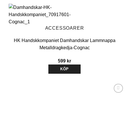
ACCESSOARER
HK Handskkompaniet Damhandskar Lammnappa
Metalldragkedja-Cognac
599
kr
KÖP
Den
här
produkten
har
flera
varianter.
Lägg till i
De
önskelistan
olika