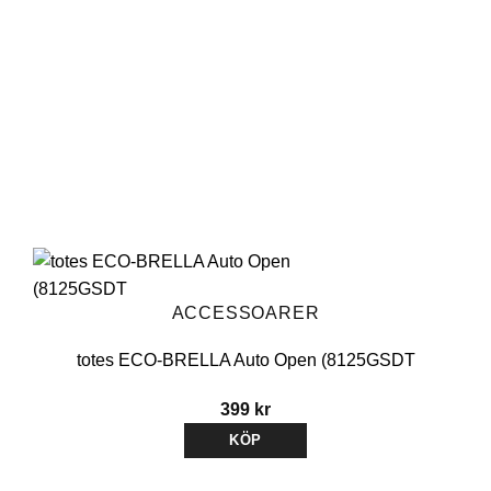
alternativen
kan
väljas
på
produktsidan
ACCESSOARER
totes ECO-BRELLA Auto Open (8125GSDT
399
kr
KÖP